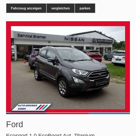
Fahrzeug anzeigen
vergleichen
parken
Ford
Ecosport 1,0 EcoBoost Aut. Titanium