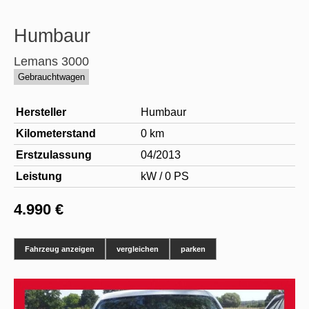
Humbaur
Lemans 3000
Gebrauchtwagen
Hersteller
Humbaur
Kilometerstand
0 km
Erstzulassung
04/2013
Leistung
kW / 0 PS
4.990 €
Fahrzeug anzeigen
vergleichen
parken