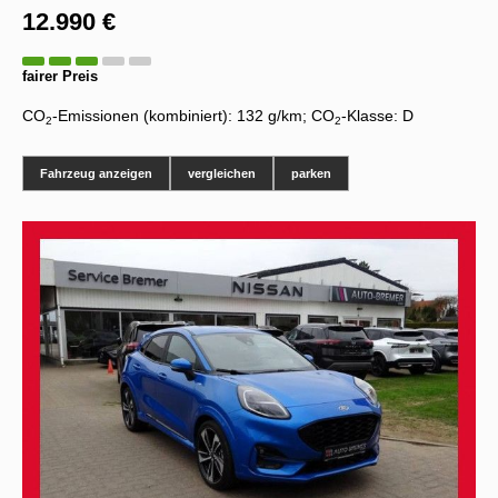
12.990 €
fairer Preis
CO
-Emissionen (kombiniert):
132 g/km
;
CO
-Klasse:
D
2
2
Fahrzeug anzeigen
vergleichen
parken