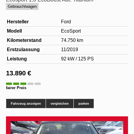
Gebrauchtwagen
Hersteller
Ford
Modell
EcoSport
Kilometerstand
74.750 km
Erstzulassung
11/2019
Leistung
92 kW / 125 PS
13.890 €
fairer Preis
Fahrzeug anzeigen
vergleichen
parken