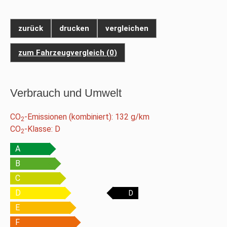
zurück
drucken
vergleichen
zum Fahrzeugvergleich
(
0
)
Verbrauch und Umwelt
CO
-Emissionen (kombiniert):
132 g/km
2
CO
-Klasse:
D
2
A
B
C
D
D
E
F